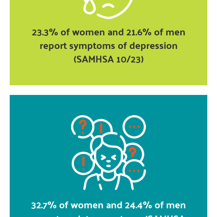
23.3% of women and 21.6% of men
report symptoms of depression
(SAMHSA 10/23)
32.7% of women and 24.4% of men