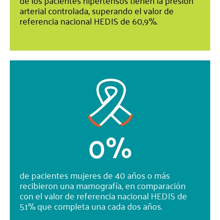
arterial controlada, superando el valor de
referencia nacional HEDIS de 60,9%.
0
%
de pacientes mujeres de 40 años o más
recibieron una mamografía, en comparación
con el valor de referencia nacional HEDIS de
51% que completa una cada dos años.